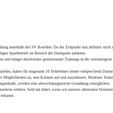
ilung innerhalb des SV Rosellen. Da der Zeitpunkt nun definitiv nicht 
ßigen Sportbetrieb im Bereich des Dartsports anbieten.
 und einiger absolvierter gemeinsamer Trainings in die vereinseigene 
elen, haben für insgesamt 10 Teilnehmer immer entsprechend Dartsets 
ive Möglichkeiten an, sein Können auf und auszubauen. Moderne Traini
ngsinhalte, werden eine abwechslungsreiche Gestaltung ermöglichen.
sebene erleben. Seid mit dabei, wenn wir unseren allerersten Vereinsme
n bekannt.