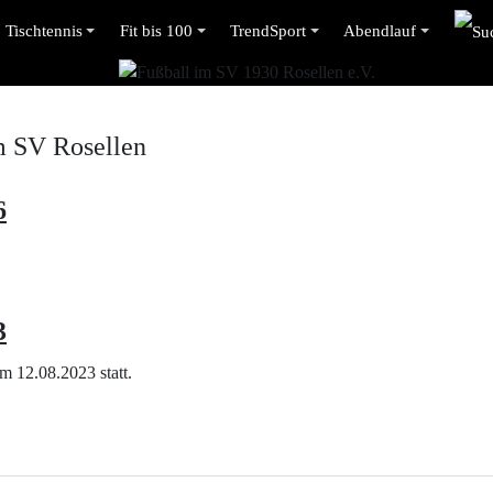
Tischtennis
Fit bis 100
TrendSport
Abendlauf
m SV Rosellen
6
3
m 12.08.2023 statt.