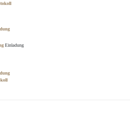
tokoll
adung
ng
Einladung
adung
koll