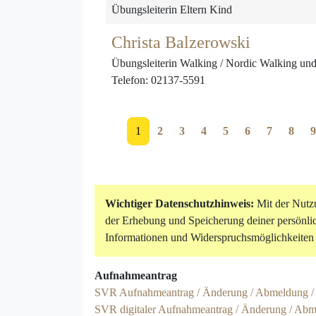
Übungsleiterin Eltern Kind
Christa Balzerowski
Übungsleiterin Walking / Nordic Walking und 
Telefon: 02137-5591
1
2
3
4
5
6
7
8
9
Wichtiger Datenschutzhinweis:
Mit der Nutzu
der Erhebung und Speicherung deiner persönl
Informationen und Widerspruchsmöglichkeiten 
Aufnahmeantrag
SVR Aufnahmeantrag / Änderung / Abmeldung / A
SVR digitaler Aufnahmeantrag / Änderung / Abme