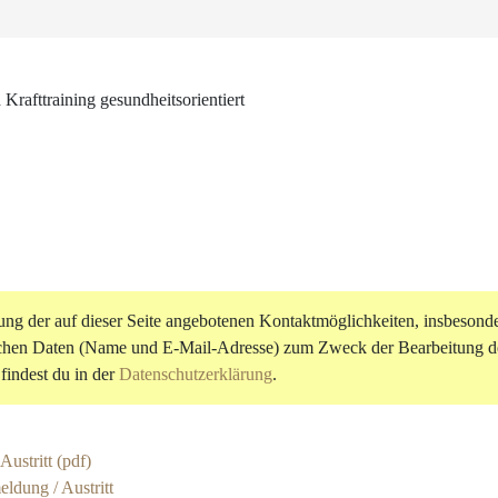
Krafttraining gesundheitsorientiert
ng der auf dieser Seite angebotenen Kontaktmöglichkeiten, insbesonder
ichen Daten (Name und E-Mail-Adresse) zum Zweck der Bearbeitung de
findest du in der
Datenschutzerklärung
.
ustritt (pdf)
ldung / Austritt