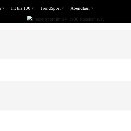
s
Fit bis 100
TrendSport
Abendlauf