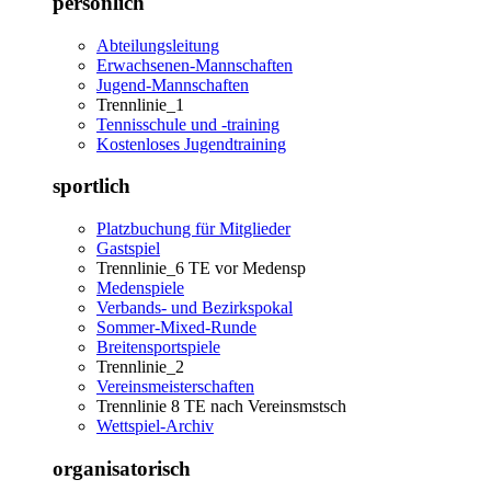
persönlich
Abteilungsleitung
Erwachsenen-Mannschaften
Jugend-Mannschaften
Trennlinie_1
Tennisschule und -training
Kostenloses Jugendtraining
sportlich
Platzbuchung für Mitglieder
Gastspiel
Trennlinie_6 TE vor Medensp
Medenspiele
Verbands- und Bezirkspokal
Sommer-Mixed-Runde
Breitensportspiele
Trennlinie_2
Vereinsmeisterschaften
Trennlinie 8 TE nach Vereinsmstsch
Wettspiel-Archiv
organisatorisch