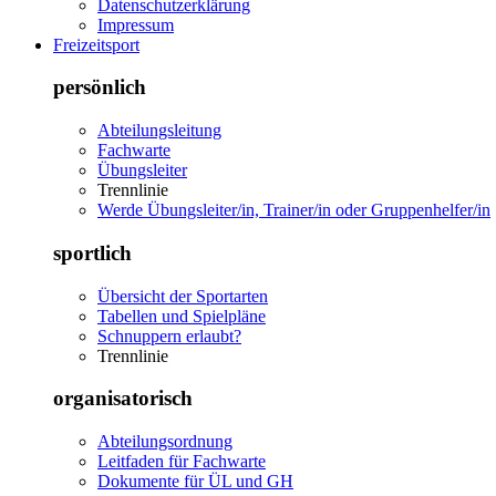
Datenschutzerklärung
Impressum
Freizeitsport
persönlich
Abteilungsleitung
Fachwarte
Übungsleiter
Trennlinie
Werde Übungsleiter/in, Trainer/in oder Gruppenhelfer/in
sportlich
Übersicht der Sportarten
Tabellen und Spielpläne
Schnuppern erlaubt?
Trennlinie
organisatorisch
Abteilungsordnung
Leitfaden für Fachwarte
Dokumente für ÜL und GH