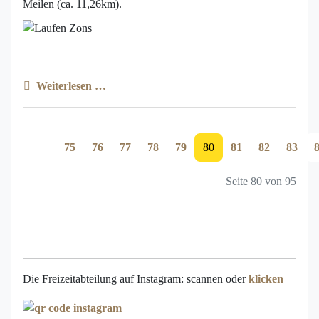
Meilen (ca. 11,26km).
Weiterlesen …
75
76
77
78
79
80
81
82
83
Seite 80 von 95
Die Freizeitabteilung auf Instagram: scannen oder
klicken