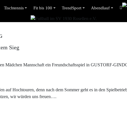
Tischtennis
Fit bis 100
TrendSport
Abendlauf
G
tem Sieg
ioren Mädchen Mannschaft ein Freundschaftsspiel in GUSTORF-GIND
.
fen auf Hochtouren, denn nach dem Sommer geht es in den Spielbetrieb
ützen, wir würden uns freuen….