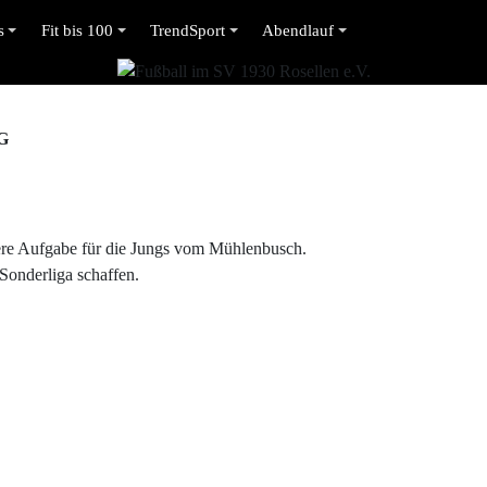
s
Fit bis 100
TrendSport
Abendlauf
G
ere Aufgabe für die Jungs vom Mühlenbusch.
Sonderliga schaffen.