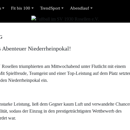
s
Fit bis 100
TrendSport
Abendlauf
G
s Abenteuer Niederrheinpokal!
 Rosellen triumphierten am Mittwochabend unter Flutlicht mit einem
t Spielfreude, Teamgeist und einer Top-Leistung auf dem Platz setzte
 den Niederrheinpokal ein.
enstarke Leistung, ließ dem Gegner kaum Luft und verwandelte Chance
bilität, sodass der Einzug in den prestigeträchtigsten Wettbewerb des
rdet war.