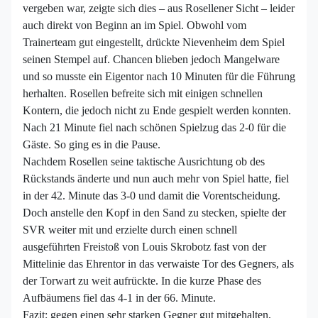
vergeben war, zeigte sich dies – aus Rosellener Sicht – leider
auch direkt von Beginn an im Spiel. Obwohl vom
Trainertea
m gut eingestellt, drückte Nievenheim dem Spiel
seinen Stempel auf. Chancen blieben jedoch Mangelware
und so musste ein Eigentor nach 10 Minuten für die Führung
herhalten. Rosellen befreite sich mit einigen schnellen
Kontern, die jedoch nicht zu Ende gespielt werden konnten.
Nach 21 Minute fiel nach schönen Spielzug das 2-0 für die
Gäste. So ging es in die Pause.
Nachdem Rosellen seine taktische Ausrichtung ob des
Rückstands änderte und nun auch mehr von Spiel hatte, fiel
in der 42. Minute das 3-0 und damit die Vorentscheidung.
Doch anstelle den Kopf in den Sand zu stecken, spielte der
SVR weiter mit und erzielte durch einen schnell
ausgeführten Freistoß von Louis Skrobotz fast von der
Mittelinie das Ehrentor in das verwaiste Tor des Gegners, als
der Torwart zu weit aufrückte. In die kurze Phase des
Aufbäumens fiel das 4-1 in der 66. Minute.
Fazit: gegen einen sehr starken Gegner gut mitgehalten,