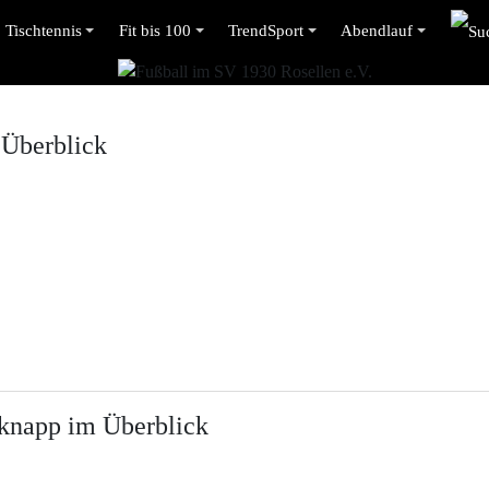
Tischtennis
Fit bis 100
TrendSport
Abendlauf
 Überblick
 knapp im Überblick