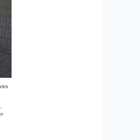
ielen
.
er