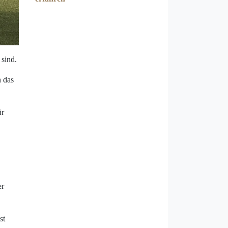
 sind.
n das
ür
er
st