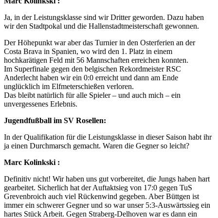
Marc Kolinkski :
Ja, in der Leistungsklasse sind wir Dritter geworden. Dazu haben
wir den Stadtpokal und die Hallenstadtmeisterschaft gewonnen.
Der Höhepunkt war aber das Turnier in den Osterferien an der
Costa Brava in Spanien, wo wird den 1. Platz in einem
hochkarätigen Feld mit 56 Mannschaften erreichen konnten.
Im Superfinale gegen den belgischen Rekordmeister RSC
Anderlecht haben wir ein 0:0 erreicht und dann am Ende
unglücklich im Elfmeterschießen verloren.
Das bleibt natürlich für alle Spieler – und auch mich – ein
unvergessenes Erlebnis.
Jugendfußball im SV Rosellen:
In der Qualifikation für die Leistungsklasse in dieser Saison habt ihr
ja einen Durchmarsch gemacht. Waren die Gegner so leicht?
Marc Kolinkski :
Definitiv nicht! Wir haben uns gut vorbereitet, die Jungs haben hart
gearbeitet. Sicherlich hat der Auftaktsieg von 17:0 gegen TuS
Grevenbroich auch viel Rückenwind gegeben. Aber Büttgen ist
immer ein schwerer Gegner und so war unser 5:3-Auswärtssieg ein
hartes Stück Arbeit. Gegen Straberg-Delhoven war es dann ein