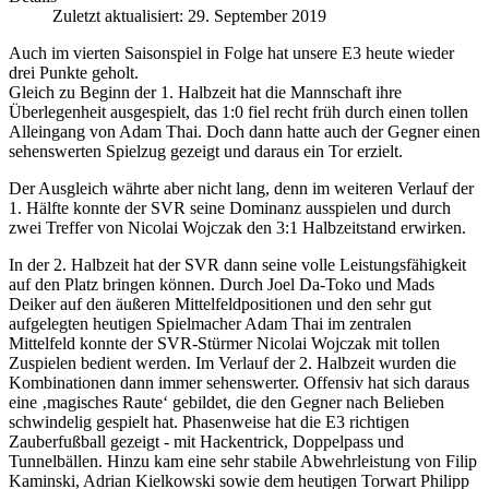
Zuletzt aktualisiert: 29. September 2019
Auch im vierten Saisonspiel in Folge hat unsere E3 heute wieder
drei Punkte geholt.
Gleich zu Beginn der 1. Halbzeit hat die Mannschaft ihre
Überlegenheit ausgespielt, das 1:0 fiel recht früh durch einen tollen
Alleingang von Adam Thai. Doch dann hatte auch der Gegner einen
sehenswerten Spielzug gezeigt und daraus ein Tor erzielt.
Der Ausgleich währte aber nicht lang, denn im weiteren Verlauf der
1. Hälfte konnte der SVR seine Dominanz ausspielen und durch
zwei Treffer von Nicolai Wojczak den 3:1 Halbzeitstand erwirken.
In der 2. Halbzeit hat der SVR dann seine volle Leistungsfähigkeit
auf den Platz bringen können. Durch Joel Da-Toko und Mads
Deiker auf den äußeren Mittelfeldpositionen und den sehr gut
aufgelegten heutigen Spielmacher Adam Thai im zentralen
Mittelfeld konnte der SVR-Stürmer Nicolai Wojczak mit tollen
Zuspielen bedient werden. Im Verlauf der 2. Halbzeit wurden die
Kombinationen dann immer sehenswerter. Offensiv hat sich daraus
eine ‚magisches Raute‘ gebildet, die den Gegner nach Belieben
schwindelig gespielt hat. Phasenweise hat die E3 richtigen
Zauberfußball gezeigt - mit Hackentrick, Doppelpass und
Tunnelbällen. Hinzu kam eine sehr stabile Abwehrleistung von Filip
Kaminski, Adrian Kielkowski sowie dem heutigen Torwart Philipp