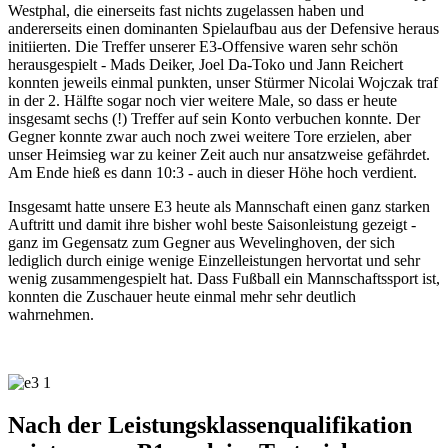
Westphal, die einerseits fast nichts zugelassen haben und
andererseits einen dominanten Spielaufbau aus der Defensive heraus
initiierten. Die Treffer unserer E3-Offensive waren sehr schön
herausgespielt - Mads Deiker, Joel Da-Toko und Jann Reichert
konnten jeweils einmal punkten, unser Stürmer Nicolai Wojczak traf
in der 2. Hälfte sogar noch vier weitere Male, so dass er heute
insgesamt sechs (!) Treffer auf sein Konto verbuchen konnte. Der
Gegner konnte zwar auch noch zwei weitere Tore erzielen, aber
unser Heimsieg war zu keiner Zeit auch nur ansatzweise gefährdet.
Am Ende hieß es dann 10:3 - auch in dieser Höhe hoch verdient.
Insgesamt hatte unsere E3 heute als Mannschaft einen ganz starken
Auftritt und damit ihre bisher wohl beste Saisonleistung gezeigt -
ganz im Gegensatz zum Gegner aus Wevelinghoven, der sich
lediglich durch einige wenige Einzelleistungen hervortat und sehr
wenig zusammengespielt hat. Dass Fußball ein Mannschaftssport ist,
konnten die Zuschauer heute einmal mehr sehr deutlich
wahrnehmen.
Nach der Leistungsklassenqualifikation