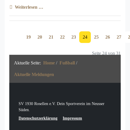
Weiterlesen …
19
20
21
22
23
24
25
26
27
Seite 24 von 31
Aktuelle Seite:
Home
Fußball
Aktuelle Meldungen
SV 1930 Rosellen e.V. Dein Sportverein im Neusser
Süden.
Datenschutzerklärung
Impressum